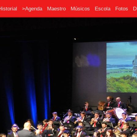
Historial
>Agenda
Maestro
Músicos
Escola
Fotos
D